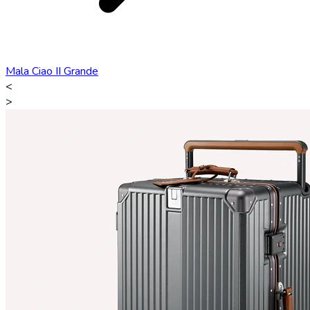
Mala Ciao II Grande
<
>