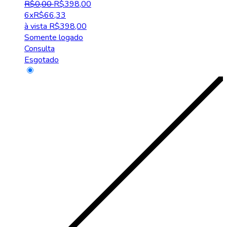
R$
0
,
00
R$
398
,
00
6x
R$
66,33
à vista
R$
398,00
Somente logado
Consulta
Esgotado