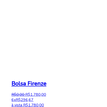
Bolsa Firenze
R$
0
,
00
R$
1.780
,
00
6x
R$
296,67
à vista
R$
1.780,00