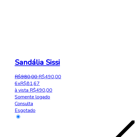
Sandália Sissi
R$
980
,
00
R$
490
,
00
6x
R$
81,67
à vista
R$
490,00
Somente logado
Consulta
Esgotado