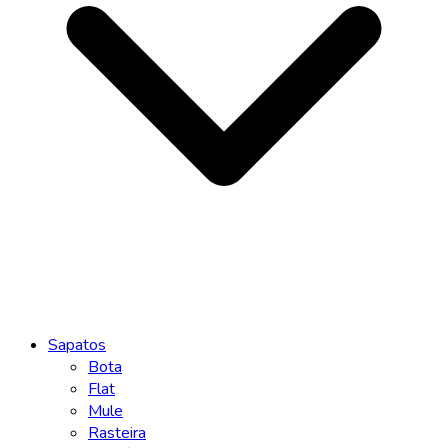
Sapatos
Bota
Flat
Mule
Rasteira